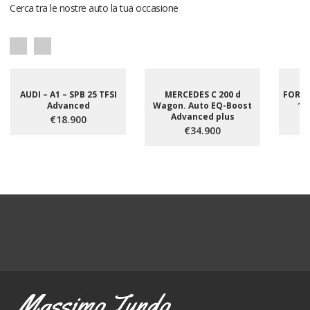
Cerca tra le nostre auto la tua occasione
AUDI – A1 – SPB 25 TFSI
MERCEDES C 200 d
FORD 
Advanced
Wagon. Auto EQ-Boost
12
Advanced plus
€18.900
€34.900
Massimo Tundo