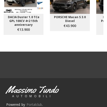
DACIA Duster 1.0 TCe
PORSCHE Macan S 3.0
ME
GPL 100CV 4×2 15th
Diesel
Pre
anniversary
€43.900
€13.900
Massimo Tundo
AUTOMOBILI
Powered by
Portalclub
.